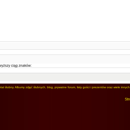
wyższy ciąg znaków:
al ślubny. Albumy zdjęć ślubnych, blog, prywatne forum, listy gości i prezentów oraz wiele innych 
Str