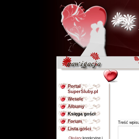
Portal
SuperSluby.pl
Wesele
Albumy
Księga gości
Forum
Treść wpis
Lista gości
Okulary
korekcyjne i