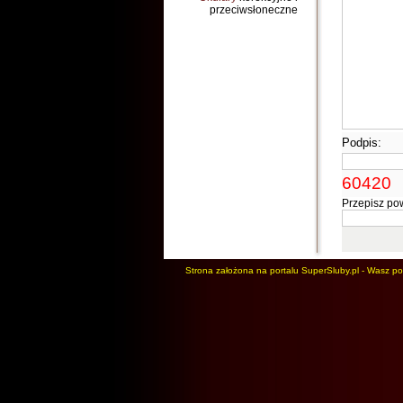
przeciwsłoneczne
Podpis:
60420
Przepisz po
Strona założona na portalu SuperSluby.pl - Wasz port