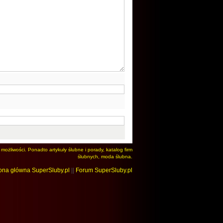
możliwości. Ponadto artykuły ślubne i porady, katalog firm
ślubnych, moda ślubna.
ona główna SuperSluby.pl
||
Forum SuperSluby.pl